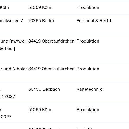
 Köln
51069 Köln
Produktion
onalwesen /
10365 Berlin
Personal & Recht
itung (m/w/d)
84419 Obertaufkirchen
Produktion
derbau |
r und Nibbler
84419 Obertaufkirchen
Produktion
d
66450 Bexbach
Kältetechnik
d) 2027
r
51069 Köln
Produktion
n 2027