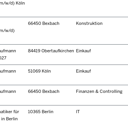
(m/w/d) Köln
66450 Bexbach
Konstruktion
(m/w/d)
kaufmann
84419 Obertaufkirchen
Einkauf
027
kaufmann
51069 Köln
Einkauf
kaufmann
66450 Bexbach
Finanzen & Controlling
tiker für
10365 Berlin
IT
in Berlin