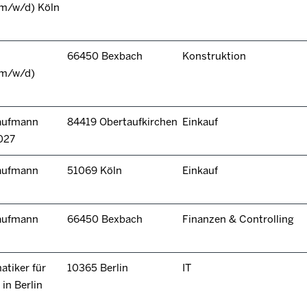
(m/w/d) Köln
66450 Bexbach
Konstruktion
(m/w/d)
kaufmann
84419 Obertaufkirchen
Einkauf
027
kaufmann
51069 Köln
Einkauf
kaufmann
66450 Bexbach
Finanzen & Controlling
tiker für
10365 Berlin
IT
in Berlin