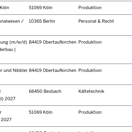
 Köln
51069 Köln
Produktion
onalwesen /
10365 Berlin
Personal & Recht
itung (m/w/d)
84419 Obertaufkirchen
Produktion
derbau |
r und Nibbler
84419 Obertaufkirchen
Produktion
d
66450 Bexbach
Kältetechnik
d) 2027
r
51069 Köln
Produktion
n 2027