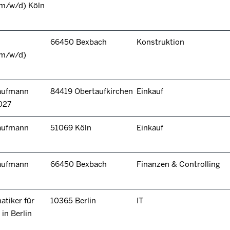
(m/w/d) Köln
66450 Bexbach
Konstruktion
(m/w/d)
kaufmann
84419 Obertaufkirchen
Einkauf
027
kaufmann
51069 Köln
Einkauf
kaufmann
66450 Bexbach
Finanzen & Controlling
tiker für
10365 Berlin
IT
in Berlin