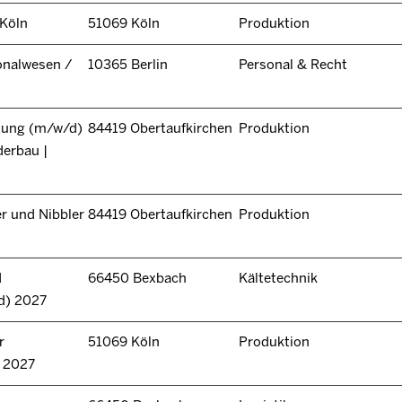
 Köln
51069 Köln
Produktion
onalwesen /
10365 Berlin
Personal & Recht
itung (m/w/d)
84419 Obertaufkirchen
Produktion
derbau |
r und Nibbler
84419 Obertaufkirchen
Produktion
d
66450 Bexbach
Kältetechnik
d) 2027
r
51069 Köln
Produktion
n 2027