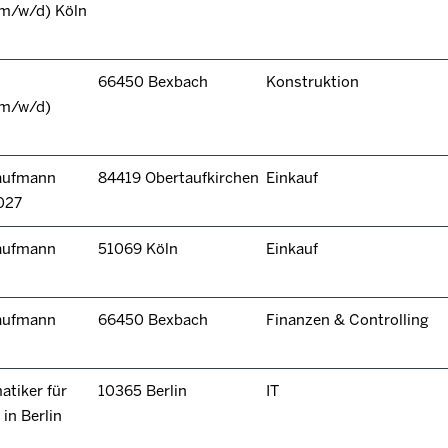
(m/w/d) Köln
66450 Bexbach
Konstruktion
(m/w/d)
kaufmann
84419 Obertaufkirchen
Einkauf
027
kaufmann
51069 Köln
Einkauf
kaufmann
66450 Bexbach
Finanzen & Controlling
tiker für
10365 Berlin
IT
in Berlin