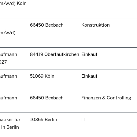
(m/w/d) Köln
66450 Bexbach
Konstruktion
(m/w/d)
kaufmann
84419 Obertaufkirchen
Einkauf
027
kaufmann
51069 Köln
Einkauf
kaufmann
66450 Bexbach
Finanzen & Controlling
tiker für
10365 Berlin
IT
in Berlin