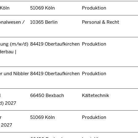
 Köln
51069 Köln
Produktion
onalwesen /
10365 Berlin
Personal & Recht
itung (m/w/d)
84419 Obertaufkirchen
Produktion
derbau |
r und Nibbler
84419 Obertaufkirchen
Produktion
d
66450 Bexbach
Kältetechnik
d) 2027
r
51069 Köln
Produktion
n 2027