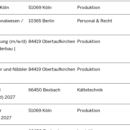
 Köln
51069 Köln
Produktion
onalwesen /
10365 Berlin
Personal & Recht
itung (m/w/d)
84419 Obertaufkirchen
Produktion
derbau |
r und Nibbler
84419 Obertaufkirchen
Produktion
d
66450 Bexbach
Kältetechnik
d) 2027
r
51069 Köln
Produktion
n 2027