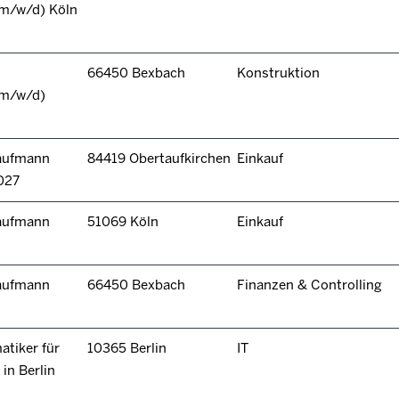
(m/w/d) Köln
66450 Bexbach
Konstruktion
(m/w/d)
kaufmann
84419 Obertaufkirchen
Einkauf
027
kaufmann
51069 Köln
Einkauf
kaufmann
66450 Bexbach
Finanzen & Controlling
tiker für
10365 Berlin
IT
in Berlin