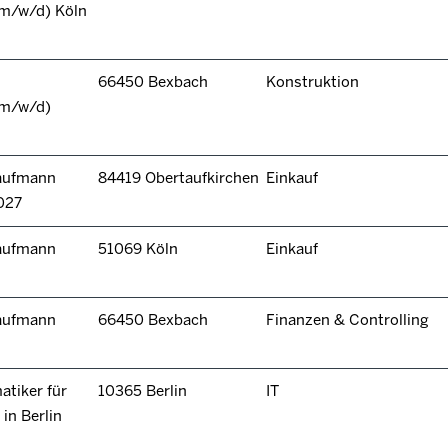
(m/w/d) Köln
66450 Bexbach
Konstruktion
(m/w/d)
kaufmann
84419 Obertaufkirchen
Einkauf
027
kaufmann
51069 Köln
Einkauf
kaufmann
66450 Bexbach
Finanzen & Controlling
tiker für
10365 Berlin
IT
in Berlin