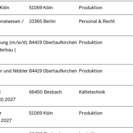
 Köln
51069 Köln
Produktion
onalwesen /
10365 Berlin
Personal & Recht
itung (m/w/d)
84419 Obertaufkirchen
Produktion
derbau |
r und Nibbler
84419 Obertaufkirchen
Produktion
d
66450 Bexbach
Kältetechnik
d) 2027
r
51069 Köln
Produktion
n 2027