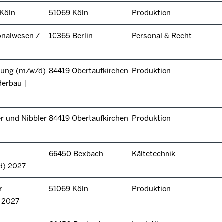
 Köln
51069 Köln
Produktion
onalwesen /
10365 Berlin
Personal & Recht
itung (m/w/d)
84419 Obertaufkirchen
Produktion
derbau |
r und Nibbler
84419 Obertaufkirchen
Produktion
d
66450 Bexbach
Kältetechnik
d) 2027
r
51069 Köln
Produktion
n 2027