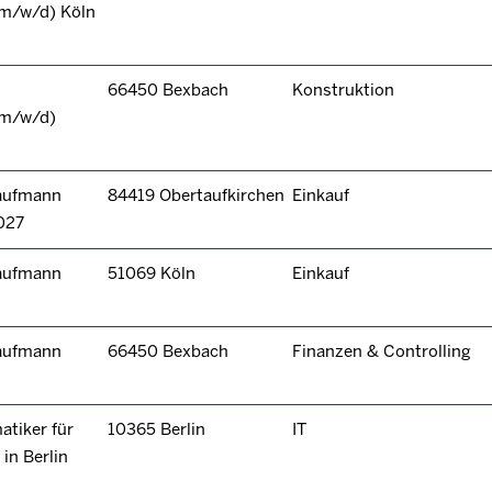
(m/w/d) Köln
66450 Bexbach
Konstruktion
(m/w/d)
kaufmann
84419 Obertaufkirchen
Einkauf
027
kaufmann
51069 Köln
Einkauf
kaufmann
66450 Bexbach
Finanzen & Controlling
tiker für
10365 Berlin
IT
in Berlin