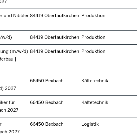
027
r und Nibbler
84419 Obertaufkirchen
Produktion
/w/d)
84419 Obertaufkirchen
Produktion
itung (m/w/d)
84419 Obertaufkirchen
Produktion
derbau |
d
66450 Bexbach
Kältetechnik
d) 2027
ker für
66450 Bexbach
Kältetechnik
ach 2027
r
66450 Bexbach
Logistik
bach 2027