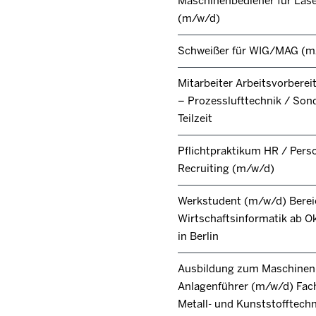
Maschinenbediener für Lase
(m/w/d)
Schweißer für WIG/MAG (m
Mitarbeiter Arbeitsvorbere
– Prozesslufttechnik / Son
Teilzeit
Pflichtpraktikum HR / Pers
Recruiting (m/w/d)
Werkstudent (m/w/d) Berei
Wirtschaftsinformatik ab O
in Berlin
Ausbildung zum Maschinen
Anlagenführer (m/w/d) Fac
Metall- und Kunststofftech