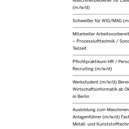
Maschinenbediener für Lase
(m/w/d)
Schweißer für WIG/MAG (m
Mitarbeiter Arbeitsvorbere
– Prozesslufttechnik / Son
Teilzeit
Pflichtpraktikum HR / Pers
Recruiting (m/w/d)
Werkstudent (m/w/d) Berei
Wirtschaftsinformatik ab O
in Berlin
Ausbildung zum Maschinen
Anlagenführer (m/w/d) Fac
Metall- und Kunststofftech