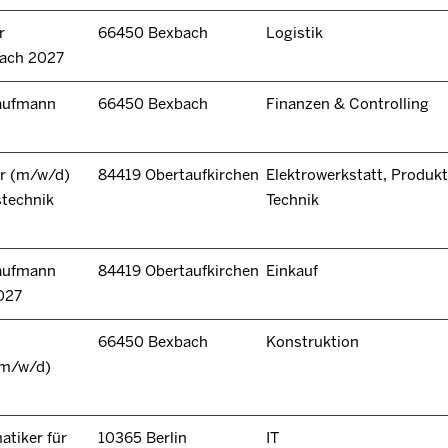
r
66450 Bexbach
Logistik
bach 2027
kaufmann
66450 Bexbach
Finanzen & Controlling
r (m/w/d)
84419 Obertaufkirchen
Elektrowerkstatt, Produkt
stechnik
Technik
kaufmann
84419 Obertaufkirchen
Einkauf
027
66450 Bexbach
Konstruktion
(m/w/d)
tiker für
10365 Berlin
IT