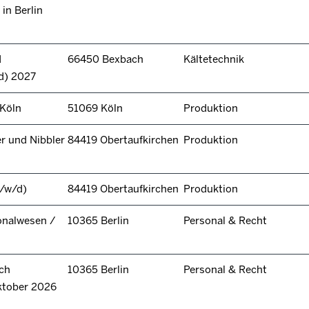
in Berlin
d
66450 Bexbach
Kältetechnik
d) 2027
 Köln
51069 Köln
Produktion
r und Nibbler
84419 Obertaufkirchen
Produktion
/w/d)
84419 Obertaufkirchen
Produktion
onalwesen /
10365 Berlin
Personal & Recht
ch
10365 Berlin
Personal & Recht
ktober 2026