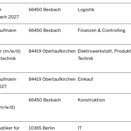
r
66450 Bexbach
Logistik
bach 2027
kaufmann
66450 Bexbach
Finanzen & Controlling
r (m/w/d)
84419 Obertaufkirchen
Elektrowerkstatt, Produkt
stechnik
Technik
kaufmann
84419 Obertaufkirchen
Einkauf
027
66450 Bexbach
Konstruktion
(m/w/d)
tiker für
10365 Berlin
IT