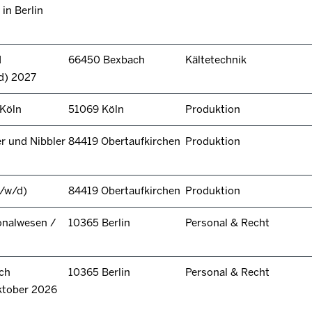
in Berlin
d
66450 Bexbach
Kältetechnik
d) 2027
 Köln
51069 Köln
Produktion
r und Nibbler
84419 Obertaufkirchen
Produktion
/w/d)
84419 Obertaufkirchen
Produktion
onalwesen /
10365 Berlin
Personal & Recht
ch
10365 Berlin
Personal & Recht
ktober 2026