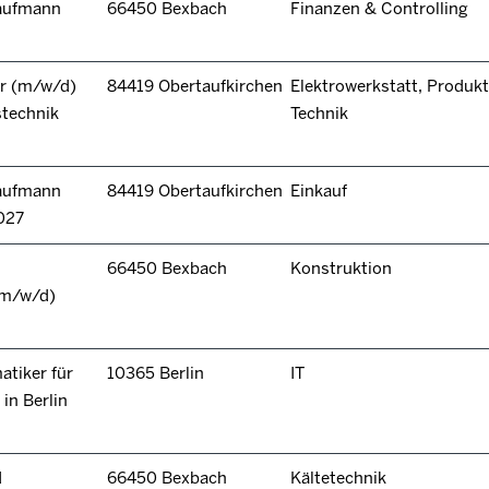
kaufmann
66450 Bexbach
Finanzen & Controlling
r (m/w/d)
84419 Obertaufkirchen
Elektrowerkstatt, Produkt
stechnik
Technik
kaufmann
84419 Obertaufkirchen
Einkauf
027
66450 Bexbach
Konstruktion
(m/w/d)
tiker für
10365 Berlin
IT
in Berlin
d
66450 Bexbach
Kältetechnik