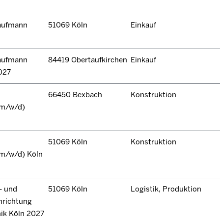
kaufmann
51069 Köln
Einkauf
kaufmann
84419 Obertaufkirchen
Einkauf
027
66450 Bexbach
Konstruktion
(m/w/d)
51069 Köln
Konstruktion
(m/w/d) Köln
- und
51069 Köln
Logistik, Produktion
hrichtung
nik Köln 2027