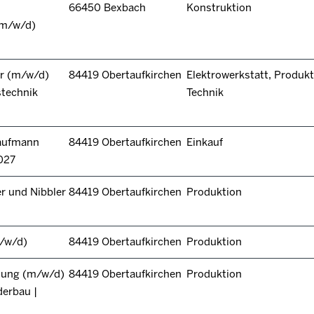
66450 Bexbach
Konstruktion
(m/w/d)
r (m/w/d)
84419 Obertaufkirchen
Elektrowerkstatt, Produkt
stechnik
Technik
kaufmann
84419 Obertaufkirchen
Einkauf
027
r und Nibbler
84419 Obertaufkirchen
Produktion
/w/d)
84419 Obertaufkirchen
Produktion
itung (m/w/d)
84419 Obertaufkirchen
Produktion
derbau |