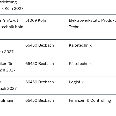
hrichtung
nik Köln 2027
r (m/w/d)
51069 Köln
Elektrowerkstatt, Produkt
technik Köln
Technik
d
66450 Bexbach
Kältetechnik
d) 2027
ker für
66450 Bexbach
Kältetechnik
ach 2027
r
66450 Bexbach
Logistik
bach 2027
kaufmann
66450 Bexbach
Finanzen & Controlling