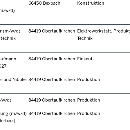
66450 Bexbach
Konstruktion
(m/w/d)
r (m/w/d)
84419 Obertaufkirchen
Elektrowerkstatt, Produkt
stechnik
Technik
kaufmann
84419 Obertaufkirchen
Einkauf
027
r und Nibbler
84419 Obertaufkirchen
Produktion
/w/d)
84419 Obertaufkirchen
Produktion
itung (m/w/d)
84419 Obertaufkirchen
Produktion
derbau |