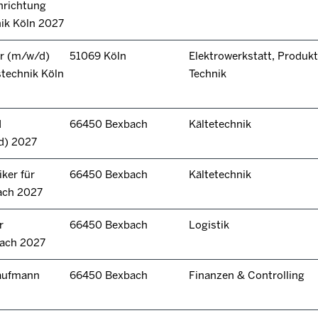
hrichtung
nik Köln 2027
r (m/w/d)
51069 Köln
Elektrowerkstatt, Produkt
technik Köln
Technik
d
66450 Bexbach
Kältetechnik
d) 2027
ker für
66450 Bexbach
Kältetechnik
ach 2027
r
66450 Bexbach
Logistik
bach 2027
kaufmann
66450 Bexbach
Finanzen & Controlling