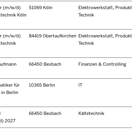
r (m/w/d)
51069 Köln
Elektrowerkstatt, Produkt
technik Köln
Technik
r (m/w/d)
84419 Obertaufkirchen
Elektrowerkstatt, Produkt
stechnik
Technik
kaufmann
66450 Bexbach
Finanzen & Controlling
tiker für
10365 Berlin
IT
in Berlin
d
66450 Bexbach
Kältetechnik
d) 2027