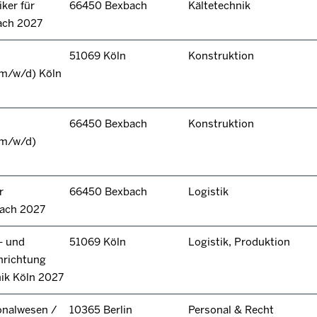
ker für
66450 Bexbach
Kältetechnik
ach 2027
51069 Köln
Konstruktion
(m/w/d) Köln
66450 Bexbach
Konstruktion
(m/w/d)
r
66450 Bexbach
Logistik
bach 2027
- und
51069 Köln
Logistik, Produktion
hrichtung
nik Köln 2027
onalwesen /
10365 Berlin
Personal & Recht