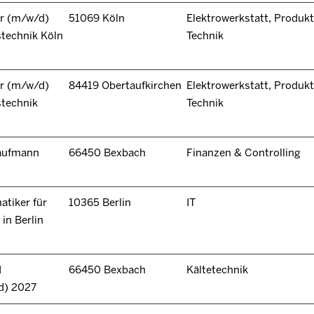
r (m/w/d)
51069 Köln
Elektrowerkstatt, Produkt
technik Köln
Technik
r (m/w/d)
84419 Obertaufkirchen
Elektrowerkstatt, Produkt
stechnik
Technik
kaufmann
66450 Bexbach
Finanzen & Controlling
tiker für
10365 Berlin
IT
in Berlin
d
66450 Bexbach
Kältetechnik
d) 2027