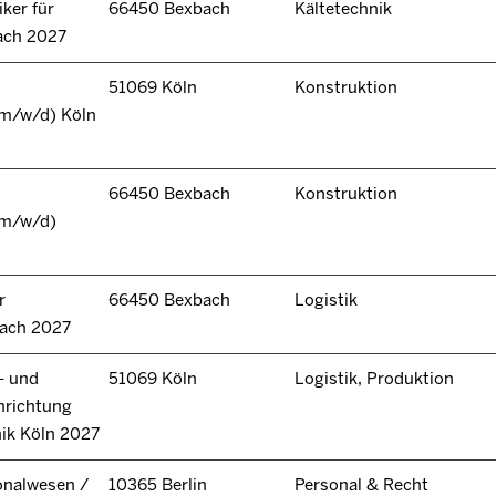
ker für
66450 Bexbach
Kältetechnik
ach 2027
51069 Köln
Konstruktion
(m/w/d) Köln
66450 Bexbach
Konstruktion
(m/w/d)
r
66450 Bexbach
Logistik
bach 2027
- und
51069 Köln
Logistik, Produktion
hrichtung
nik Köln 2027
onalwesen /
10365 Berlin
Personal & Recht