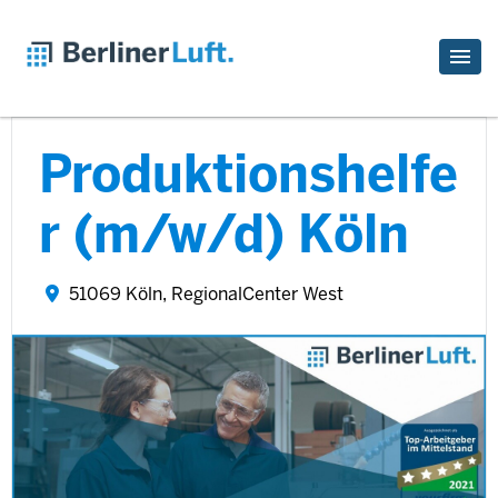
Produktionshelfe
r (m/w/d) Köln
51069 Köln, RegionalCenter West