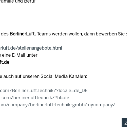
Familie und Beruf
e des
BerlinerLuft.
Teams werden wollen, dann bewerben Sie s
erluft.de/stellenangebote.html
 eine E-Mail unter
ft.de
e auch auf unseren Social Media Kanälen:
.com/BerlinerLuft.Technik/?locale=de_DE
.com/berlinerlufttechnik/?hl=de
.com/company/berlinerluft-technik-gmbh/mycompany/
Z