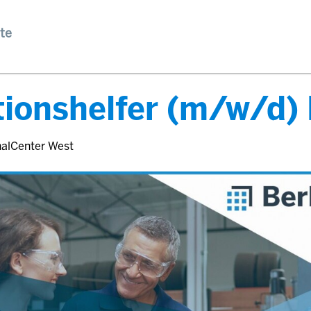
te
ionshelfer (m/w/d) 
nalCenter West