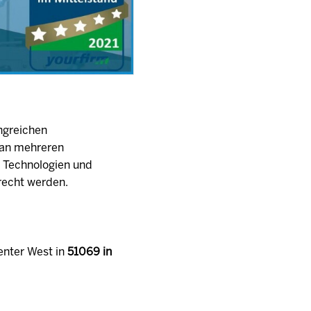
ngreichen
t an mehreren
n Technologien und
recht werden.
enter West in
51069 in