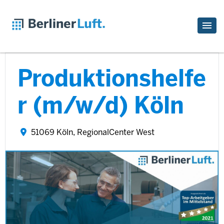
Produktionshelfe
r (m/w/d) Köln
51069 Köln, RegionalCenter West