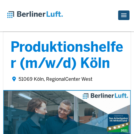
Produktionshelfe
r (m/w/d) Köln
51069 Köln, RegionalCenter West