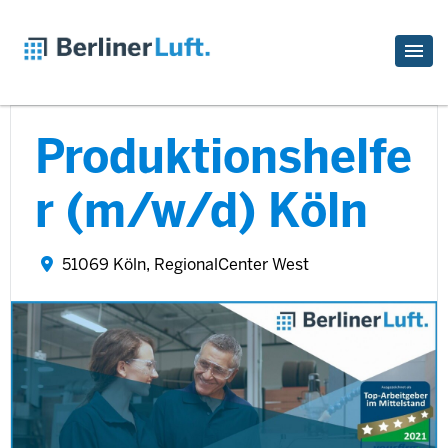
Produktionshelfe
r (m/w/d) Köln
51069 Köln, RegionalCenter West