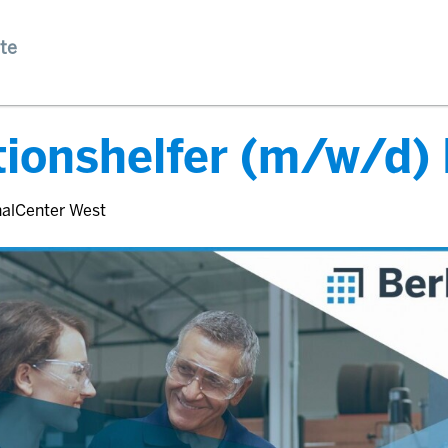
te
ionshelfer (m/w/d) 
nalCenter West