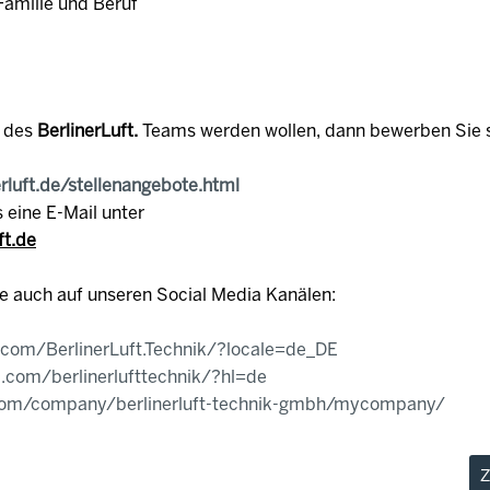
Familie und Beruf
e des
BerlinerLuft.
Teams werden wollen, dann bewerben Sie s
erluft.de/stellenangebote.html
 eine E-Mail unter
ft.de
e auch auf unseren Social Media Kanälen:
.com/BerlinerLuft.Technik/?locale=de_DE
.com/berlinerlufttechnik/?hl=de
.com/company/berlinerluft-technik-gmbh/mycompany/
Z