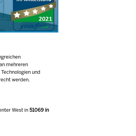
ngreichen
t an mehreren
n Technologien und
recht werden.
enter West in
51069 in