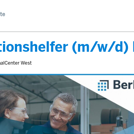
te
ionshelfer (m/w/d) 
nalCenter West