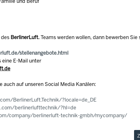
Familie und Beruf
e des
BerlinerLuft.
Teams werden wollen, dann bewerben Sie s
erluft.de/stellenangebote.html
 eine E-Mail unter
ft.de
e auch auf unseren Social Media Kanälen:
.com/BerlinerLuft.Technik/?locale=de_DE
.com/berlinerlufttechnik/?hl=de
.com/company/berlinerluft-technik-gmbh/mycompany/
Z