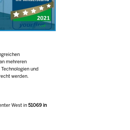
ngreichen
t an mehreren
n Technologien und
recht werden.
enter West in
51069 in