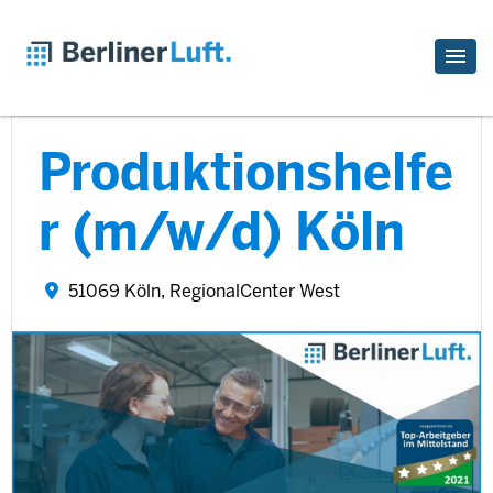
Produktionshelfe
r (m/w/d) Köln
51069 Köln, RegionalCenter West