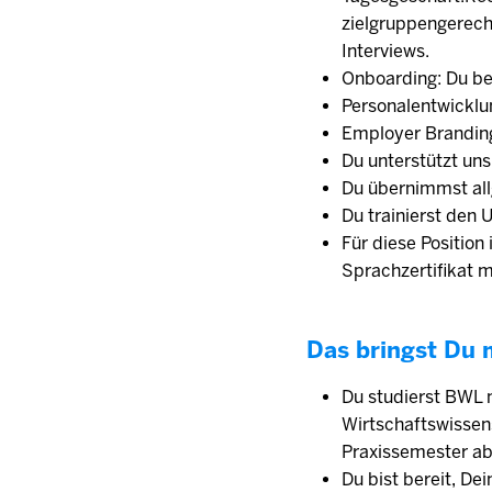
zielgruppengerecht
Interviews.
Onboarding: Du be
Personalentwicklun
Employer Branding
Du unterstützt un
Du übernimmst al
Du trainierst den
Für diese Position
Sprachzertifikat 
Das bringst Du 
Du studierst BWL 
Wirtschaftswissen
Praxissemester ab
Du bist bereit, De