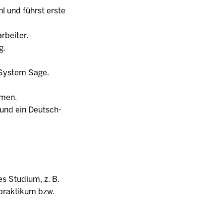
l und führst erste
rbeiter.
g.
-System Sage.
emen.
h und ein Deutsch-
s Studium, z. B.
tpraktikum bzw.