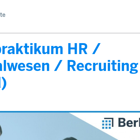
te
praktikum HR /
lwesen / Recruiting
)