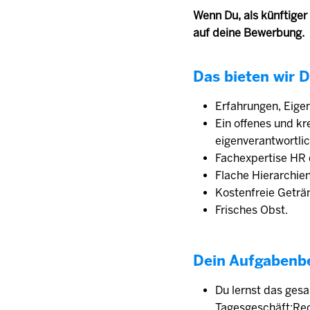
Wenn Du, als künftiger
auf deine Bewerbung.
Das bieten wir D
Erfahrungen, Eige
Ein offenes und k
eigenverantwortlic
Fachexpertise HR 
Flache Hierarchien
Kostenfreie Geträ
Frisches Obst.
Dein Aufgabenb
Du lernst das ges
Tagesgeschäft:Recr