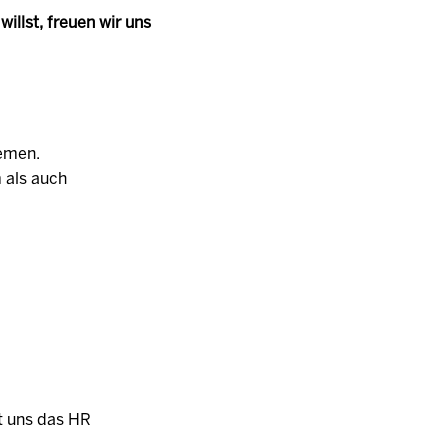
illst, freuen wir uns
hemen.
 als auch
t uns das HR