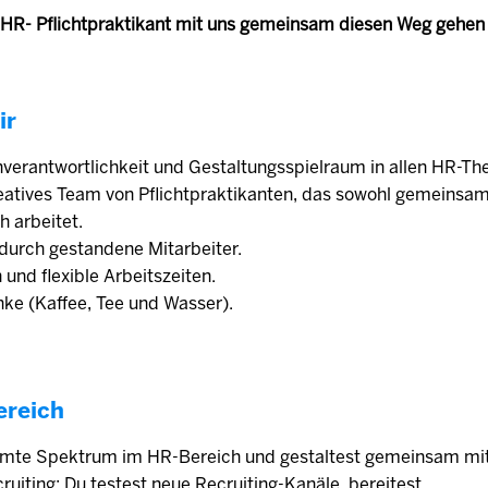
 HR- Pflichtpraktikant mit uns gemeinsam diesen Weg gehen w
ir
nverantwortlichkeit und Gestaltungsspielraum in allen HR-T
reatives Team von Pflichtpraktikanten, das sowohl gemeinsam
h arbeitet.
durch gestandene Mitarbeiter.
 und flexible Arbeitszeiten.
nke (Kaffee, Tee und Wasser).
ereich
amte Spektrum im HR-Bereich und gestaltest gemeinsam mi
uiting: Du testest neue Recruiting-Kanäle, bereitest