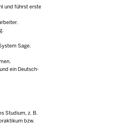
l und führst erste
rbeiter.
g.
-System Sage.
emen.
h und ein Deutsch-
s Studium, z. B.
tpraktikum bzw.