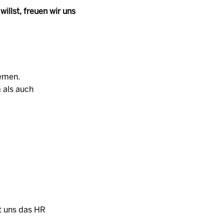
illst, freuen wir uns
hemen.
 als auch
t uns das HR