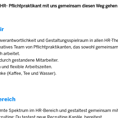
 HR- Pflichtpraktikant mit uns gemeinsam diesen Weg gehen w
ir
nverantwortlichkeit und Gestaltungsspielraum in allen HR-T
reatives Team von Pflichtpraktikanten, das sowohl gemeinsam
h arbeitet.
durch gestandene Mitarbeiter.
 und flexible Arbeitszeiten.
nke (Kaffee, Tee und Wasser).
ereich
amte Spektrum im HR-Bereich und gestaltest gemeinsam mi
uiting: Du testest neue Recruiting-Kanäle, bereitest