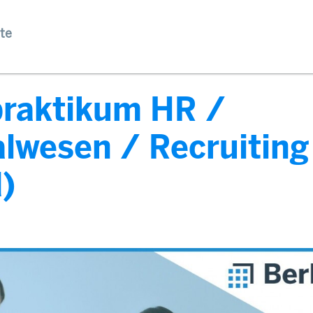
te
praktikum HR /
lwesen / Recruiting
)