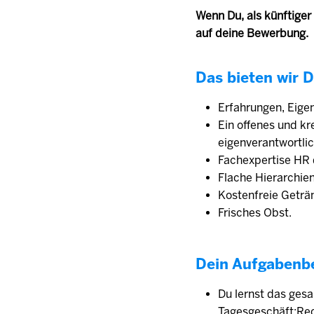
Wenn Du, als künftiger
auf deine Bewerbung.
Das bieten wir D
Erfahrungen, Eige
Ein offenes und k
eigenverantwortlic
Fachexpertise HR 
Flache Hierarchien
Kostenfreie Geträ
Frisches Obst.
Dein Aufgabenb
Du lernst das ges
Tagesgeschäft:Recr