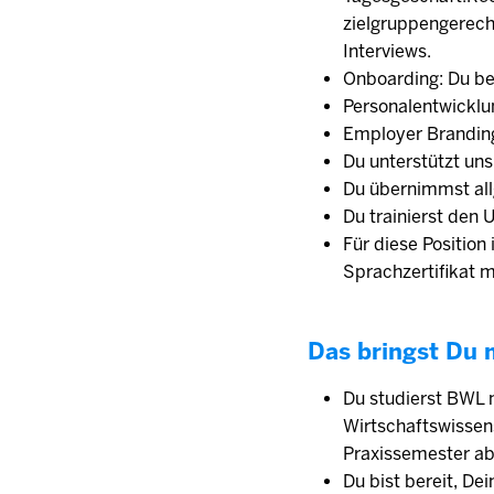
zielgruppengerecht
Interviews.
Onboarding: Du be
Personalentwicklun
Employer Branding
Du unterstützt un
Du übernimmst al
Du trainierst den
Für diese Position
Sprachzertifikat 
Das bringst Du 
Du studierst BWL 
Wirtschaftswissen
Praxissemester ab
Du bist bereit, De