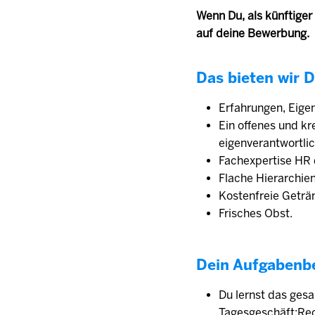
Wenn Du, als künftiger
auf deine Bewerbung.
Das bieten wir D
Erfahrungen, Eige
Ein offenes und k
eigenverantwortlic
Fachexpertise HR 
Flache Hierarchien
Kostenfreie Geträ
Frisches Obst.
Dein Aufgabenb
Du lernst das ges
Tagesgeschäft:Recr