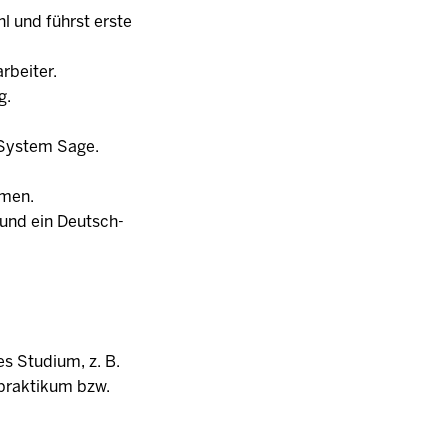
l und führst erste
rbeiter.
g.
-System Sage.
emen.
h und ein Deutsch-
s Studium, z. B.
tpraktikum bzw.