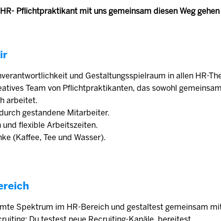
 HR- Pflichtpraktikant mit uns gemeinsam diesen Weg gehen w
ir
nverantwortlichkeit und Gestaltungsspielraum in allen HR-T
reatives Team von Pflichtpraktikanten, das sowohl gemeinsam
h arbeitet.
durch gestandene Mitarbeiter.
 und flexible Arbeitszeiten.
nke (Kaffee, Tee und Wasser).
ereich
amte Spektrum im HR-Bereich und gestaltest gemeinsam mi
uiting: Du testest neue Recruiting-Kanäle, bereitest