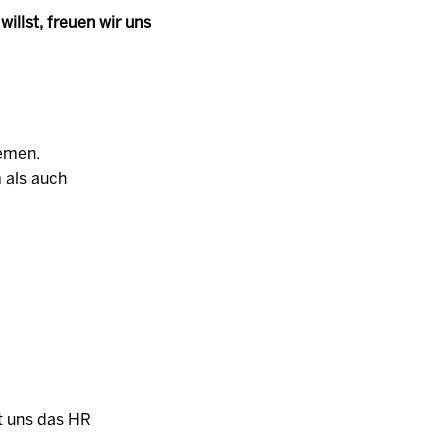
illst, freuen wir uns
hemen.
 als auch
t uns das HR