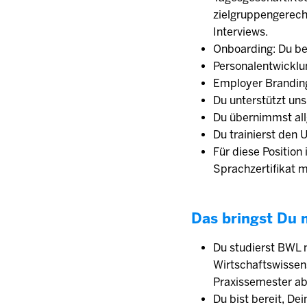
zielgruppengerecht
Interviews.
Onboarding: Du be
Personalentwicklun
Employer Branding
Du unterstützt un
Du übernimmst al
Du trainierst den
Für diese Position
Sprachzertifikat 
Das bringst Du 
Du studierst BWL 
Wirtschaftswissen
Praxissemester ab
Du bist bereit, De