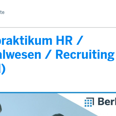
te
praktikum HR /
lwesen / Recruiting
)