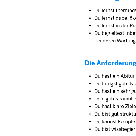
Du lernst thermod
Du lernst dabei ö
Du lernst in der P
Du begleitest Inb
bei deren Wartun
Die Anforderun
Du hast ein Abitur
Du bringst gute N
Du hast ein sehr 
Dein gutes räumli
Du hast klare Ziel
Du bist gut struktu
Du kannst komple
Du bist wissbegie