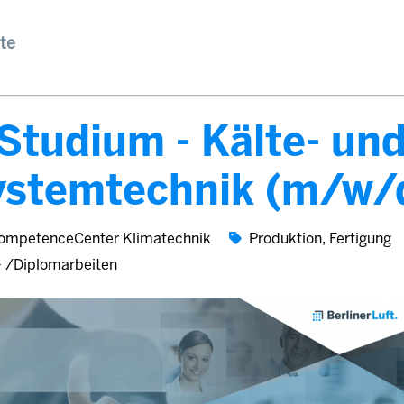
te
Studium - Kälte- un
ystemtechnik (m/w/
ompetenceCenter Klimatechnik
Produktion, Fertigung
- /Diplomarbeiten