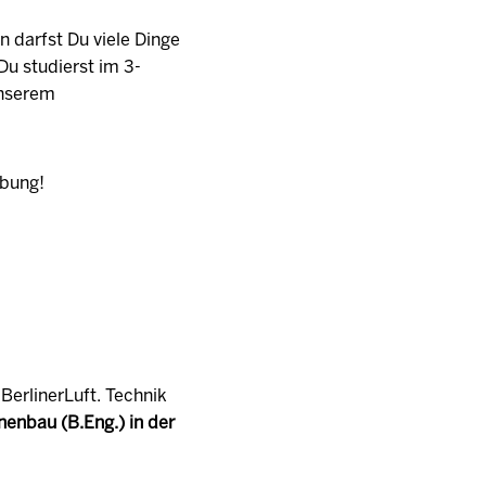
n darfst Du viele Dinge
Du studierst im 3-
unserem
rbung!
BerlinerLuft. Technik
enbau (B.Eng.) in der