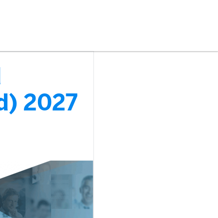
d
d) 2027