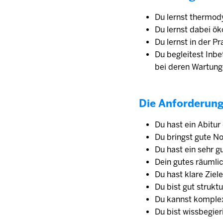
Du lernst thermod
Du lernst dabei ö
Du lernst in der P
Du begleitest Inb
bei deren Wartun
Die Anforderun
Du hast ein Abitur
Du bringst gute N
Du hast ein sehr 
Dein gutes räumli
Du hast klare Ziel
Du bist gut struktu
Du kannst komple
Du bist wissbegie