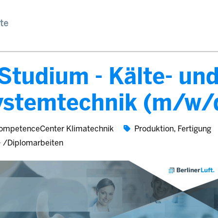
te
Studium - Kälte- un
ystemtechnik (m/w/
ompetenceCenter Klimatechnik
Produktion, Fertigung
- /Diplomarbeiten