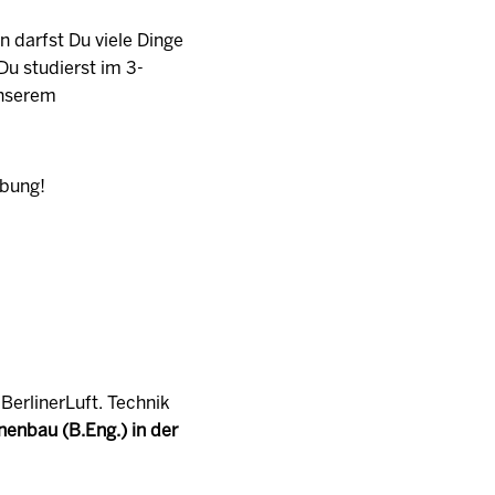
n darfst Du viele Dinge
Du studierst im 3-
unserem
rbung!
BerlinerLuft. Technik
enbau (B.Eng.) in der