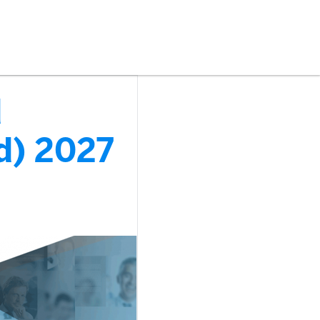
d
d) 2027