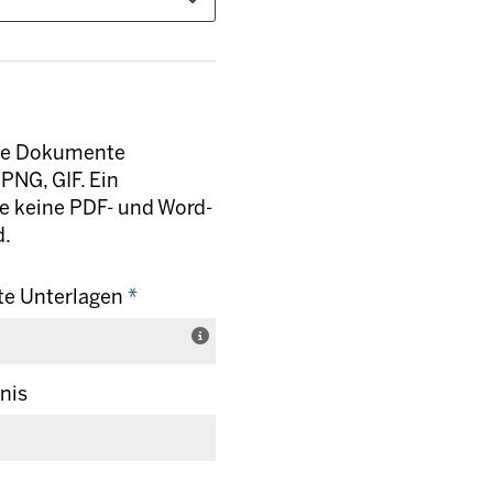
lne Dokumente
PNG, GIF. Ein
ie keine PDF- und Word-
d.
te Unterlagen
*
nis