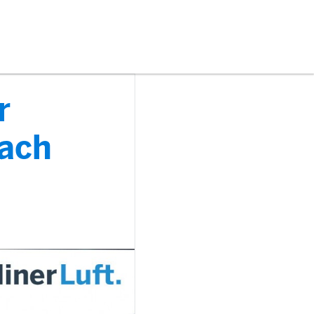
r
bach