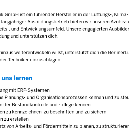
ik GmbH ist ein führender Hersteller in der Lüftungs-, Klima-
s langjähriger Ausbildungsbetrieb bieten wir unseren Azubis-
its-, und Entwicklungsumfeld. Unsere engagierten Ausbilder
dung und unterstützen dich.
naus weiterentwickeln willst, unterstützt dich die BerlinerLu
der Techniker einzuschlagen.
 uns lernen
gang mit ERP-Systemen
che Planungs- und Organi­sations­prozessen kennen und zu ste
 der Bestand­kontrolle und -­pflege kennen
en zu kenn­zeichnen, zu beschriften und zu sichern
en zu erstellen
atz von Arbeits- und Förder­mitteln zu planen, zu strukturie