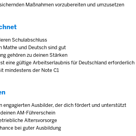
ts­sichernden Maß­nahmen vorzubereiten und umzusetzen
chnet
tleren Schulabschluss
in Mathe und Deutsch sind gut
ung gehören zu deinen Stärken
 ist eine gültige Arbeitserlaubnis für Deutschland erforderlic
mit mindestens der Note C1
en
n engagierten Aus­bilder, der dich fördert und unter­stützt
r deinen AM-Führerschein
trieb­liche Alters­vorsorge
ance bei guter Ausbildung