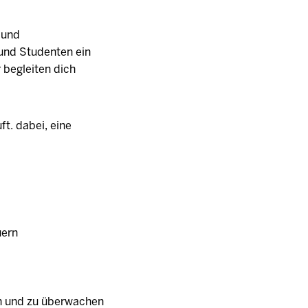
 und
 und Studenten ein
 begleiten dich
ft. dabei, eine
uern
ren und zu überwachen