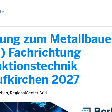
te
dung zum Metallbaue
) Fachrichtung
ktionstechnik
ufkirchen 2027
chen, RegionalCenter Süd