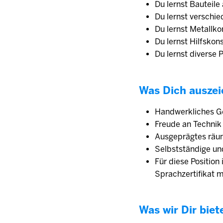
Du lernst Bauteile
Du lernst verschi
Du lernst Metallk
Du lernst Hilfskon
Du lernst diverse
Was Dich auszei
Handwerkliches G
Freude an Technik
Ausgeprägtes räu
Selbstständige un
Für diese Position
Sprachzertifikat 
Was wir Dir biet