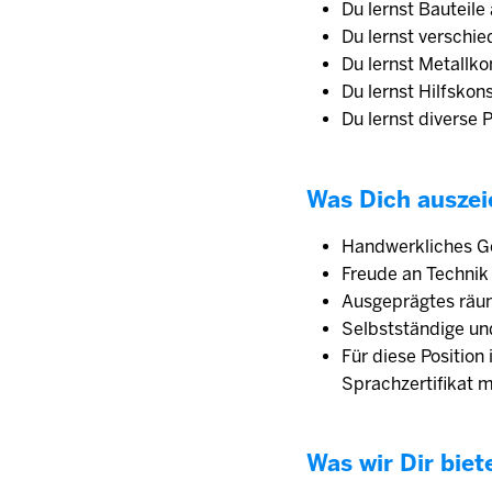
Du lernst Bauteile
Du lernst verschi
Du lernst Metallk
Du lernst Hilfskon
Du lernst diverse
Was Dich auszei
Handwerkliches G
Freude an Technik
Ausgeprägtes räu
Selbstständige un
Für diese Position
Sprachzertifikat 
Was wir Dir biet