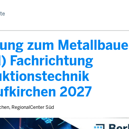
te
dung zum Metallbaue
) Fachrichtung
ktionstechnik
ufkirchen 2027
chen, RegionalCenter Süd