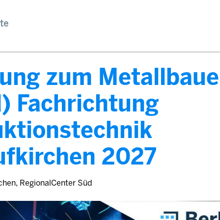
te
dung zum Metallbaue
) Fachrichtung
ktionstechnik
ufkirchen 2027
chen, RegionalCenter Süd