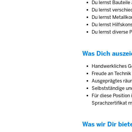
Du lernst Bauteile
Du lernst verschi
Du lernst Metallk
Du lernst Hilfskon
Du lernst diverse
Was Dich auszei
Handwerkliches G
Freude an Technik
Ausgeprägtes räu
Selbstständige un
Für diese Position
Sprachzertifikat 
Was wir Dir biet