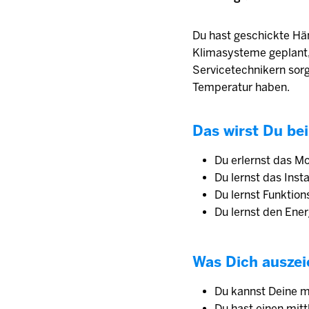
Du hast geschickte Hän
Klimasysteme geplant,
Servicetechnikern sor
Temperatur haben.
Das wirst Du bei
Du erlernst das M
Du lernst das Inst
Du lernst Funktio
Du lernst den Ene
Was Dich auszei
Du kannst Deine m
Du hast einen mitt