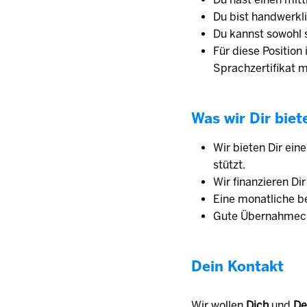
Du bist handwerkl
Du kannst sowohl s
Für diese Position
Sprachzertifikat 
Was wir Dir biet
Wir bieten Dir ein
stützt.
Wir finanzieren Di
Eine monat­liche be
Gute Übernahmech
Dein Kontakt
Wir wollen
Dich
und
De