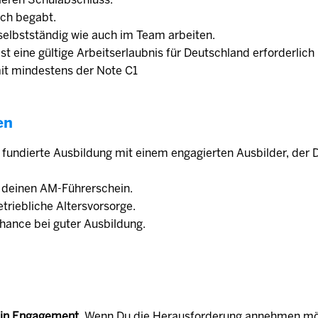
ich begabt.
elbst­ständig wie auch im Team arbeiten.
 ist eine gültige Arbeitserlaubnis für Deutschland erforderlic
mit mindestens der Note C1
en
e fundierte Ausbildung mit einem engagierten Aus­bilder, der 
r deinen AM-Führerschein.
trieb­liche Alters­vorsorge.
ance bei guter Ausbildung.
in Engagement.
Wenn Du die Herausforderung annehmen möch