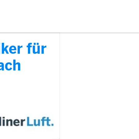
ker für
ach