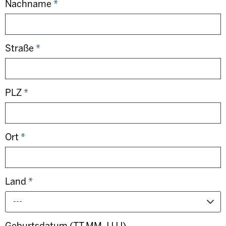
Nachname
*
Straße
*
PLZ
*
Ort
*
Land
*
---
Geburtsdatum (TT.MM.JJJJ)