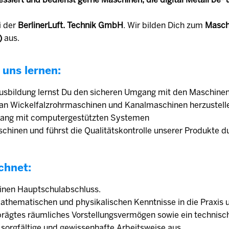
i der
BerlinerLuft. Technik GmbH
. Wir bilden Dich zum
Masch
)
aus.
 uns lernen:
Ausbildung lernst Du den sicheren Umgang mit den Maschinen
e an Wickelfalzrohrmaschinen und Kanalmaschinen herzustell
gang mit computergestützten Systemen
chinen und führst die Qualitätskontrolle unserer Produkte d
chnet:
einen Hauptschulabschluss.
athematischen und physikalischen Kenntnisse in die Praxis
prägtes räumliches Vorstellungsvermögen sowie ein technisc
 sorgfältige und gewissenhafte Arbeitsweise aus.