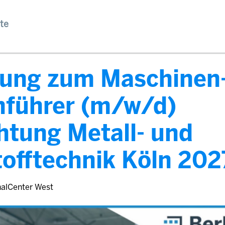
te
dung zum Maschinen
nführer (m/w/d)
htung Metall- und
offtechnik Köln 202
nalCenter West