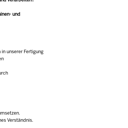
inen- und
 in unserer Fertigung
en
urch
 umsetzen.
hes Verständnis.