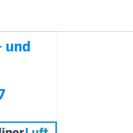
- und
7