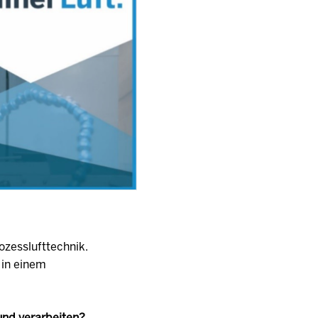
ozesslufttechnik.
 in einem
 und verarbeiten?