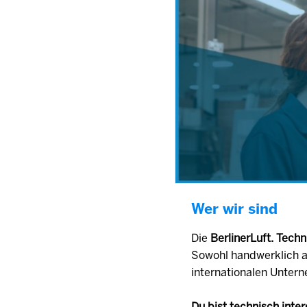
Wer wir sind
Die
BerlinerLuft. Tec
Sowohl handwerklich a
internationalen Unter
Du bist technisch inte