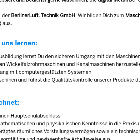
i der
BerlinerLuft. Technik GmbH
. Wir bilden Dich zum
Masch
)
aus.
 uns lernen:
Ausbildung lernst Du den sicheren Umgang mit den Maschinen
e an Wickelfalzrohrmaschinen und Kanalmaschinen herzustell
gang mit computergestützten Systemen
chinen und führst die Qualitätskontrolle unserer Produkte d
chnet:
einen Hauptschulabschluss.
athematischen und physikalischen Kenntnisse in die Praxis
prägtes räumliches Vorstellungsvermögen sowie ein technisc
 sorgfältige und gewissenhafte Arbeitsweise aus.