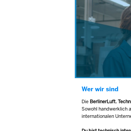
Wer wir sind
Die
BerlinerLuft. Tec
Sowohl handwerklich a
internationalen Unter
Du bist technisch inte