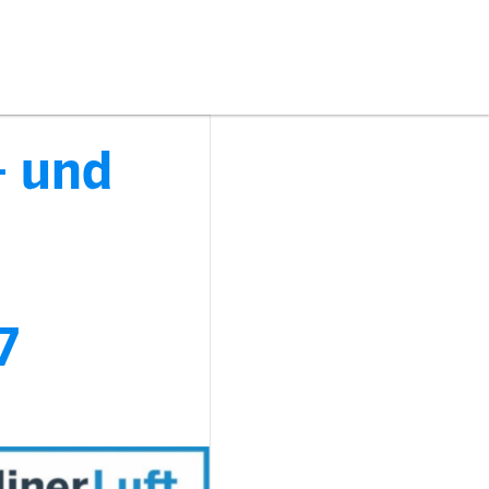
- und
7