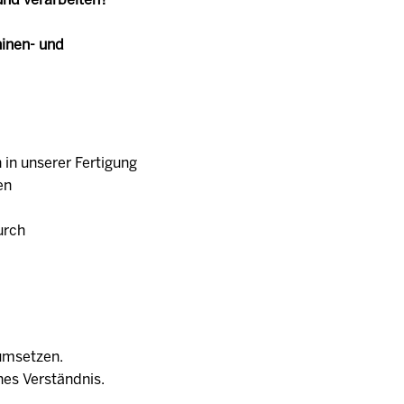
inen- und
 in unserer Fertigung
en
urch
 umsetzen.
hes Verständnis.