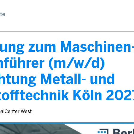
te
dung zum Maschinen
nführer (m/w/d)
htung Metall- und
offtechnik Köln 202
nalCenter West