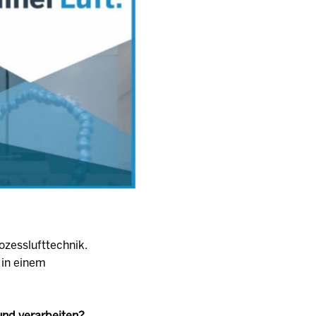
ozesslufttechnik.
 in einem
 und verarbeiten?