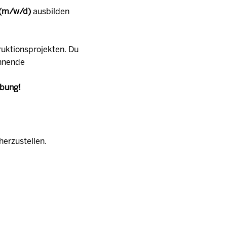
 (m/w/d)
ausbilden
ruktionsprojekten. Du
annende
rbung!
herzustellen.