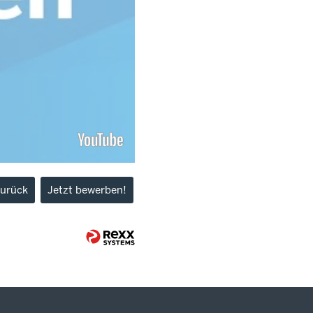
urück
Jetzt bewerben!