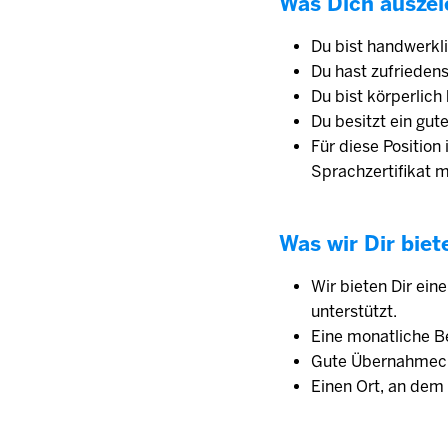
Was Dich auszei
Du bist handwerkl
Du hast zufrieden
Du bist körperlich
Du besitzt ein gu
Für diese Position
Sprachzertifikat 
Was wir Dir biet
Wir bieten Dir ein
unterstützt.
Eine monatliche Be
Gute Übernahmech
Einen Ort, an dem 