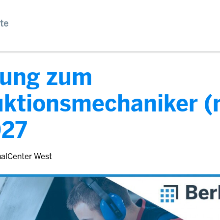
te
dung zum
uktionsmechaniker 
027
nalCenter West