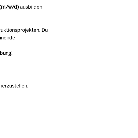
 (m/w/d)
ausbilden
ruktionsprojekten. Du
annende
rbung!
herzustellen.