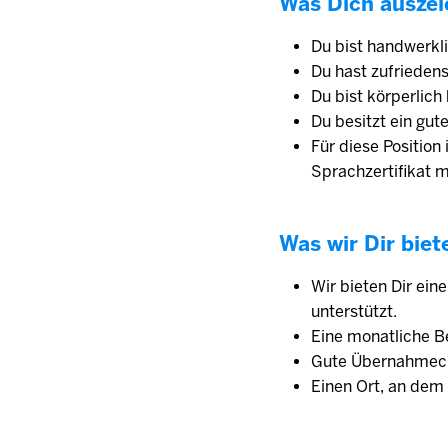
Was Dich auszei
Du bist handwerkl
Du hast zufrieden
Du bist körperlich
Du besitzt ein gu
Für diese Position
Sprachzertifikat 
Was wir Dir biet
Wir bieten Dir ein
unterstützt.
Eine monatliche Be
Gute Übernahmech
Einen Ort, an dem 