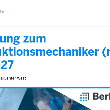
te
dung zum
uktionsmechaniker 
027
nalCenter West