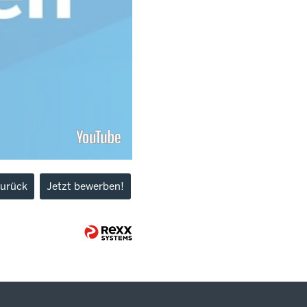
urück
Jetzt bewerben!