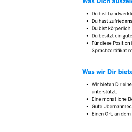
Was Dich auszei
Du bist handwerkl
Du hast zufrieden
Du bist körperlich
Du besitzt ein gu
Für diese Position
Sprachzertifikat 
Was wir Dir biet
Wir bieten Dir ein
unterstützt.
Eine monatliche Be
Gute Übernahmech
Einen Ort, an dem 