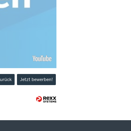
urück
Jetzt bewerben!