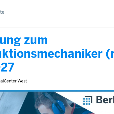
te
dung zum
uktionsmechaniker 
027
nalCenter West