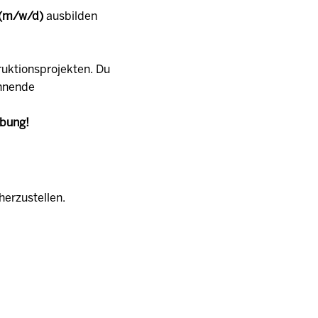
 (m/w/d)
ausbilden
ruktionsprojekten. Du
annende
rbung!
herzustellen.