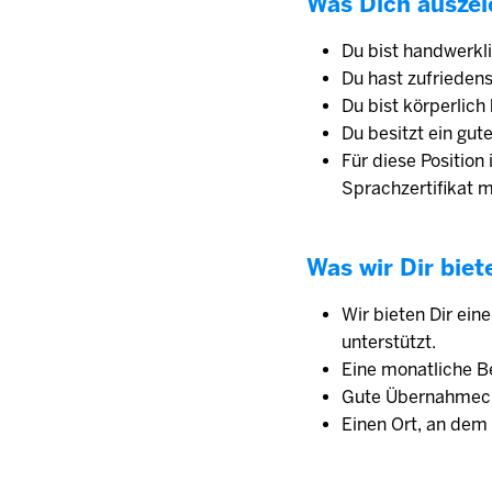
Was Dich auszei
Du bist handwerkl
Du hast zufrieden
Du bist körperlich
Du besitzt ein gu
Für diese Position
Sprachzertifikat 
Was wir Dir biet
Wir bieten Dir ein
unterstützt.
Eine monatliche Be
Gute Übernahmech
Einen Ort, an dem 