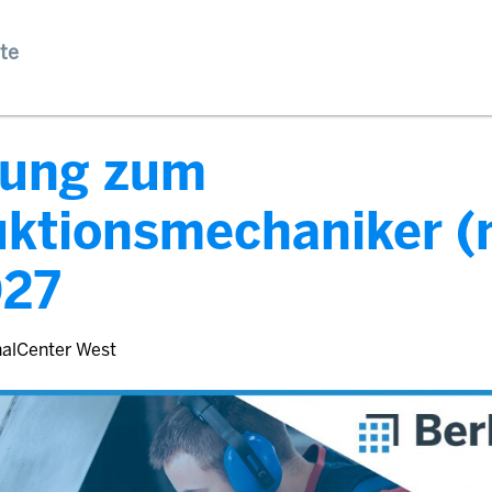
te
dung zum
uktionsmechaniker 
027
nalCenter West