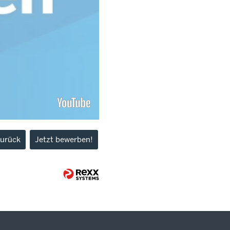
urück
Jetzt bewerben!