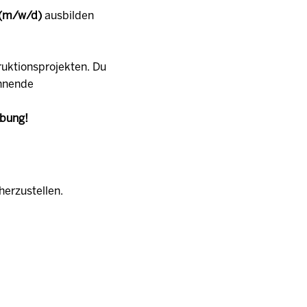
 (m/w/d)
ausbilden
ruktionsprojekten. Du
annende
rbung!
herzustellen.