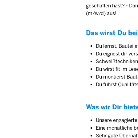
geschaffen hast? - Dan
(m/w/d) aus!
Das wirst Du bei
Du lernst, Bauteil
Du eignest dir ver
Schweißtechniken a
Du wirst fit im L
Du montierst Baut
Du führst Qualität
Was wir Dir biet
Unsere engagierten
Eine monatliche be
Sehr gute Überna