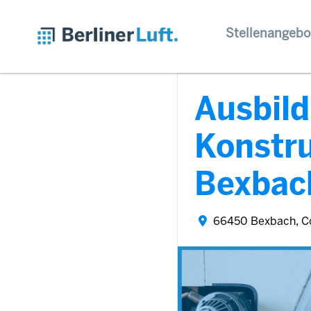
Stellenangebo
Ausbil
Konstr
Bexbac
66450 Bexbach, C