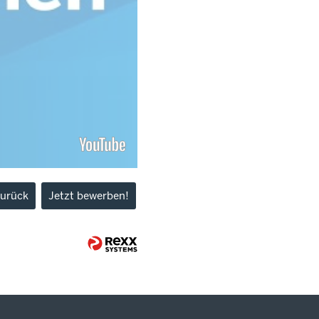
urück
Jetzt bewerben!