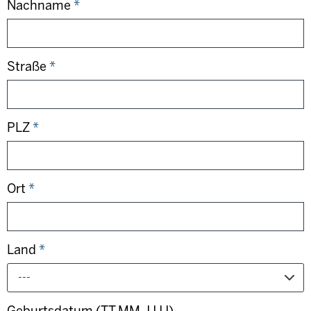
Nachname
*
Straße
*
PLZ
*
Ort
*
Land
*
---
Geburtsdatum (TT.MM.JJJJ)