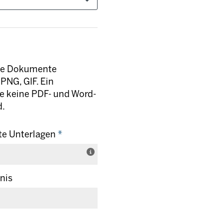
lne Dokumente
PNG, GIF. Ein
ie keine PDF- und Word-
d.
te Unterlagen
*
nis