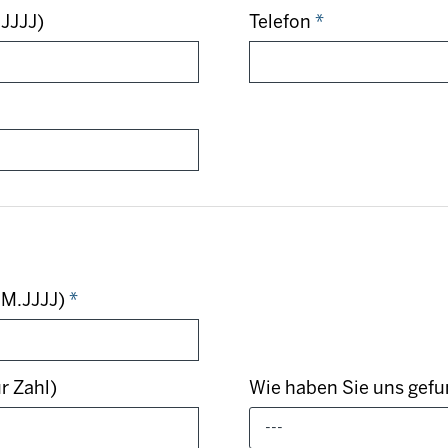
JJJJ)
Telefon
*
.MM.JJJJ)
*
r Zahl)
Wie haben Sie uns gef
---