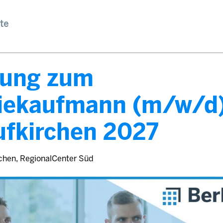
te
dung zum
riekaufmann (m/w/d
ufkirchen 2027
chen, RegionalCenter Süd