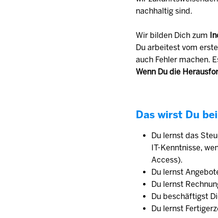
nachhaltig sind.
Wir bilden Dich zum
In
Du arbeitest vom erste
auch Fehler machen. E
Wenn Du die Herausfor
Das wirst Du bei
Du lernst das Ste
IT-Kenntnisse, we
Access).
Du lernst Angebot
Du lernst Rechnun
Du beschäftigst D
Du lernst Fertiger