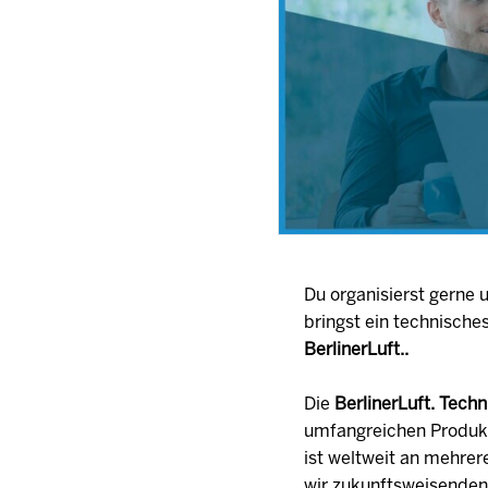
Du organisierst gerne
bringst ein technische
BerlinerLuft..
Die
BerlinerLuft. Tec
umfangreichen Produkt
ist weltweit an mehrer
wir zukunftsweisenden