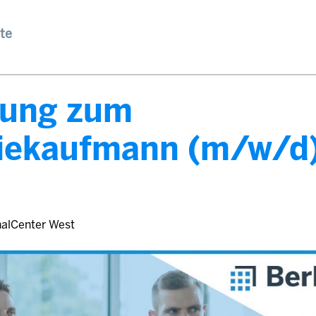
te
dung zum
riekaufmann (m/w/d)
nalCenter West