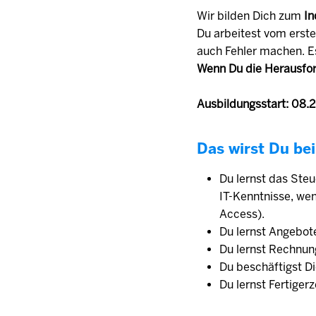
Wir bilden Dich zum
In
Du arbeitest vom erste
auch Fehler machen. E
Wenn Du die Herausfor
Ausbildungsstart: 08.
Das wirst Du bei
Du lernst das Ste
IT-Kenntnisse, we
Access).
Du lernst Angebot
Du lernst Rechnun
Du beschäftigst D
Du lernst Fertiger