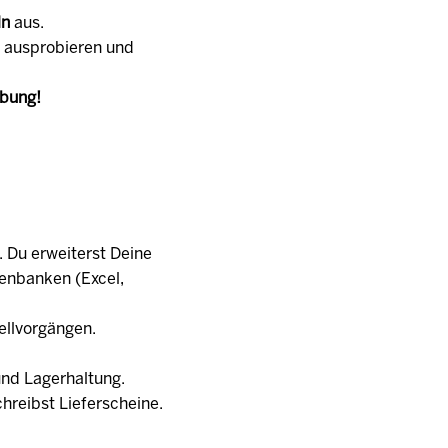
ln
aus.
u ausprobieren und
rbung!
 Du erweiterst Deine
tenbanken (Excel,
ellvorgängen.
und Lagerhaltung.
hreibst Lieferscheine.